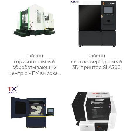
Тайсин
Тайсин
горизонтальный
светоотверждаемый
обрабатывающий
3D-принтер SLA300
центр с ЧПУ высокая
точность HMC TXHD-
630