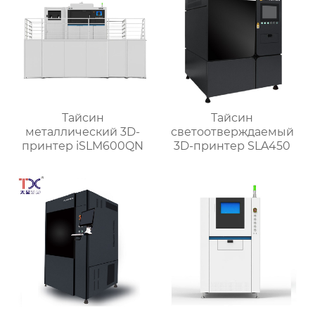
Тайсин
Тайсин
металлический 3D-
светоотверждаемый
принтер iSLM600QN
3D-принтер SLA450