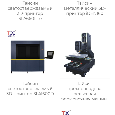
Тайсин
Тайсин
светоотверждаемый
металлический 3D-
3D-принтер
принтер iDEN160
SLA660Lite
Тайсин
Тайсин
светоотверждаемый
трехпроводная
3D-принтер SLA1600D
рельсовая
формовочная машина
высокой жесткости
TX-6027