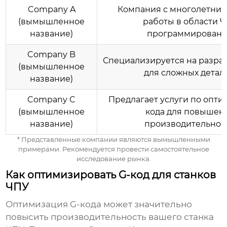
Company A
Компания с многолетни
(вымышленное
работы в области 
название)
программировани
Company B
Специализируется на разраб
(вымышленное
для сложных детал
название)
Company C
Предлагает услуги по опти
(вымышленное
кода для повышен
название)
производительност
* Представленные компании являются вымышленными
примерами. Рекомендуется провести самостоятельное
исследование рынка.
Как оптимизировать G-код для станков
ЧПУ
Оптимизация G-кода может значительно
повысить производительность вашего станка