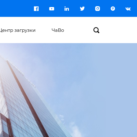








Центр загрузки
ЧаВо