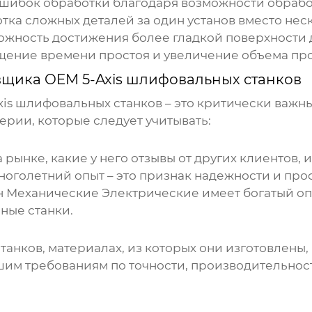
шибок обработки благодаря возможности обработ
отка сложных деталей за один установ вместо нес
можность достижения более гладкой поверхности 
щение времени простоя и увеличение объема про
вщика OEM 5-Axis шлифовальных станков
xis шлифовальных станков
– это критически важн
ерии, которые следует учитывать:
 рынке, какие у него отзывы от других клиентов, и
ноголетний опыт – это признак надежности и пр
Механические Электрические имеет богатый опы
ьные станки
.
танков, материалах, из которых они изготовлены,
шим требованиям по точности, производительнос