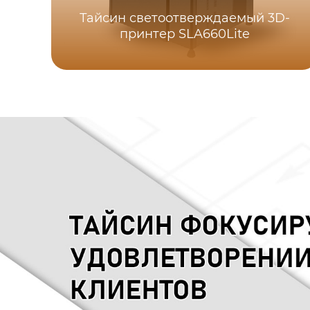
Тайсин светоотверждаемый 3D-
принтер SLA660Lite