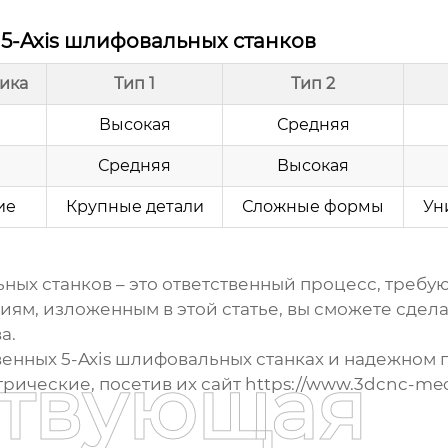
 5-Axis шлифовальных станков
ика
Тип 1
Тип 2
Высокая
Средняя
Средняя
Высокая
ие
Крупные детали
Сложные формы
Ун
ьных станков
– это ответственный процесс, требу
иям, изложенным в этой статье, вы сможете сдел
а.
твенных
5-Axis шлифовальных станках
и надежном п
ствующая
рические, посетив их сайт
https://www.3dcnc-mec