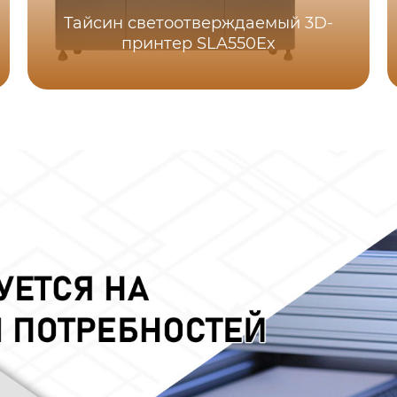
Тайсин светоотверждаемый 3D-
принтер SLA550Ex