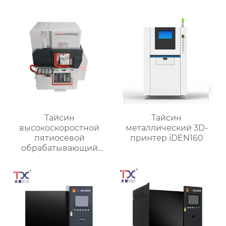
Тайсин
Тайсин
высокоскоростной
металлический 3D-
пятиосевой
принтер iDEN160
обрабатывающий
центр TX-UC400