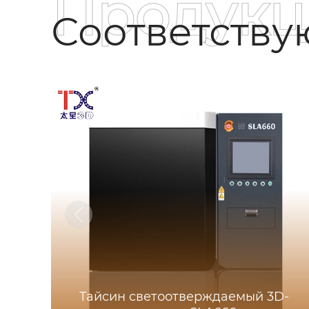
Продукц
Соответств
Тайсин светоотверждаемый 3D-