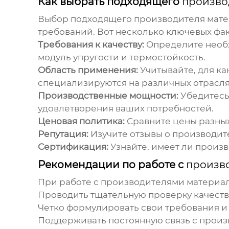
Как выбрать подходящего
произво
Выбор подходящего
производителя мате
требований. Вот несколько ключевых фак
Требования к качеству:
Определите необх
модуль упругости и термостойкость.
Область применения:
Учитывайте, для ка
специализируются на различных отрасл
Производственные мощности:
Убедитесь
удовлетворения ваших потребностей.
Ценовая политика:
Сравните цены разны
Репутация:
Изучите отзывы о производит
Сертификация:
Узнайте, имеет ли произв
Рекомендации по работе с
произво
При работе с
производителями материало
Проводить тщательную проверку качеств
Четко формулировать свои требования 
Поддерживать постоянную связь с произ