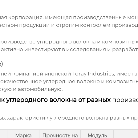
дная корпорация, имеющая производственные мощ
еством продукции и строгим контролем производ
производстве углеродного волокна и композитны
ктивно инвестируют в исследования и разработки
е)
ерней компанией японской Toray Industries, имее
кокачественное углеродное волокно и композитн
кую и автомобильную.
к углеродного волокна от разных
произв
ых характеристик углеродного волокна разных п
Марка
Прочность на
Модуль