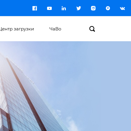








Центр загрузки
ЧаВо