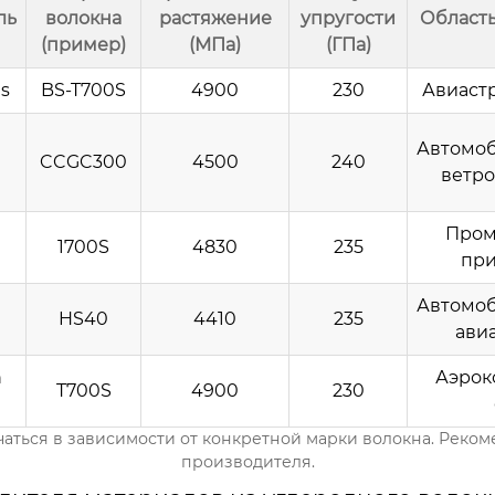
ль
волокна
растяжение
упругости
Област
(пример)
(МПа)
(ГПа)
es
BS-T700S
4900
230
Авиастр
Автомоб
CCGC300
4500
240
ветро
Про
1700S
4830
235
пр
Автомоб
HS40
4410
235
ави
n
Аэрок
T700S
4900
230
аться в зависимости от конкретной марки волокна. Рекоме
производителя.