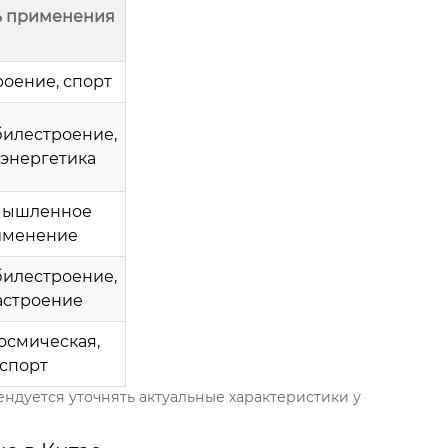
ь применения
оение, спорт
илестроение,
энергетика
мышленное
именение
илестроение,
астроение
осмическая,
спорт
ндуется уточнять актуальные характеристики у