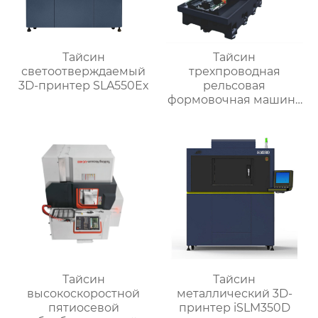
Тайсин
Тайсин
светоотверждаемый
трехпроводная
3D-принтер SLA550Ex
рельсовая
формовочная машина
высокой жесткости
TX-6027
Тайсин
Тайсин
высокоскоростной
металлический 3D-
пятиосевой
принтер iSLM350D