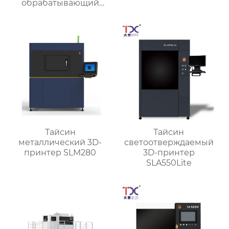
обрабатывающий
центр TX-UC400
Тайсин
Тайсин
металлический 3D-
светоотверждаемый
принтер SLM280
3D-принтер
SLA550Lite