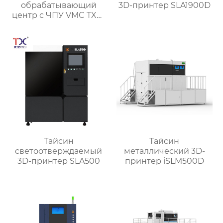
обрабатывающий
3D-принтер SLA1900D
центр с ЧПУ VMC TXP-
1890
Тайсин
Тайсин
светоотверждаемый
металлический 3D-
3D-принтер SLA500
принтер iSLM500D