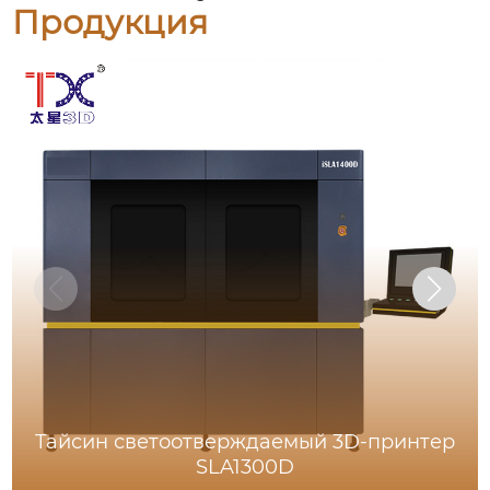
Продукция
Тайсин светоотверждаемый 3D-принтер
SLA1300D