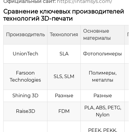
Официальный сайт:
https://intamsys.com/
Сравнение ключевых производителей
технологий 3D-печати
Основные
Производитель
Технология
П
материалы
UnionTech
SLA
Фотополимеры
Farsoon
Полимеры,
SLS, SLM
Technologies
металлы
Shining 3D
Разные
Разные
PLA, ABS, PETG,
Raise3D
FDM
Nylon
PEEK, PEKK,