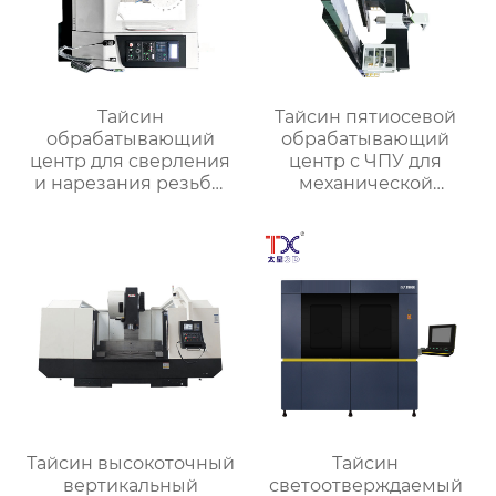
Тайсин
Тайсин пятиосевой
обрабатывающий
обрабатывающий
центр для сверления
центр с ЧПУ для
и нарезания резьбы
механической
TXT-800
обработки TXMT-21042
Тайсин высокоточный
Тайсин
вертикальный
светоотверждаемый