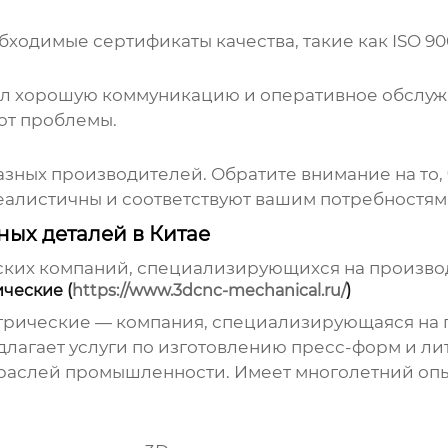
бходимые сертификаты качества, такие как ISO 90
л хорошую коммуникацию и оперативное обслужив
ют проблемы.
зных производителей. Обратите внимание на то, ч
реалистичны и соответствуют вашим потребностям
ых деталей в Китае
ских компаний, специализирующихся на
производ
ческие (
https://www.3dcnc-mechanical.ru/
)
трические — компания, специализирующаяся на 
едлагает услуги по изготовлению пресс-форм и л
аслей промышленности. Имеет многолетний опыт