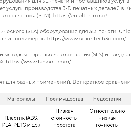
удования для 3D-печати и поставщиков услуг в 
ет услуги
производства 3-D печатных деталей в К
го плавления (SLM).
https://en.blt.com.cn/
еского (SLA) оборудования для 3D-печати. Unio
тае
из полимеров.
https://www.uniontech3d.com/
и методом порошкового спекания (SLS) и предлаг
ей.
https://www.farsoon.com/
ят для разных применений. Вот краткое сравнен
Материалы
Преимущества
Недостатки
Низкая
Относительно
Пластик (ABS,
стоимость,
низкая
PLA, PETG и др.)
простота
точность,