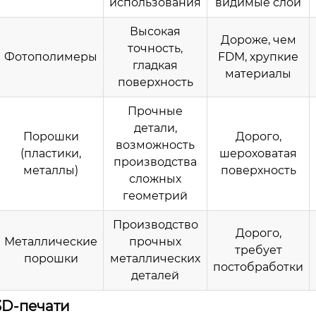
использования
видимые слои
Высокая
Дороже, чем
точность,
Фотополимеры
FDM, хрупкие
гладкая
материалы
поверхность
Прочные
детали,
Порошки
Дорого,
возможность
(пластики,
шероховатая
производства
металлы)
поверхность
сложных
геометрий
Производство
Дорого,
Металлические
прочных
требует
порошки
металлических
постобработки
деталей
3D-печати