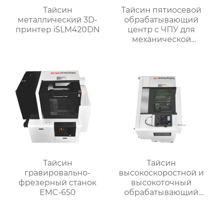
Тайсин
Тайсин пятиосевой
металлический 3D-
обрабатывающий
принтер iSLM420DN
центр с ЧПУ для
механической
обработки TXMT-21042
Тайсин
Тайсин
гравировально-
высокоскоростной и
фрезерный станок
высокоточный
EMC-650
обрабатывающий
центр для обработки
деталей TX-V8