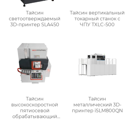
Тайсин
Тайсин вертикальный
светоотверждаемый
токарный станок с
3D-принтер SLA450
ЧПУ TXLC-500
Тайсин
Тайсин
высокоскоростной
металлический 3D-
пятиосевой
принтер iSLM800QN
обрабатывающий
центр TX-UC400