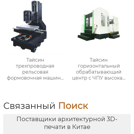
Тайсин
Тайсин
трехпроводная
горизонтальный
рельсовая
обрабатывающий
формовочная машина
центр с ЧПУ высокая
высокой жесткости
точность HMC TXHD-
TX-6027
630
Связанный
Поиск
Поставщики архитектурной 3D-
печати в Китае