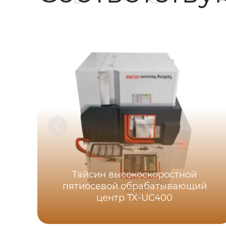
Тайсин высокоскоростной
пятиосевой обрабатывающий
центр TX-UC400