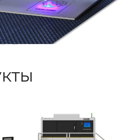
ые
кты