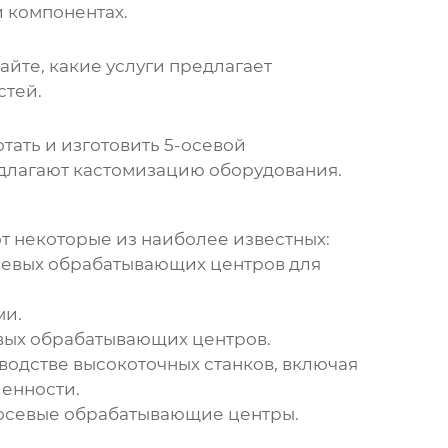
 компонентах.
йте, какие услуги предлагает
стей.
тать и изготовить
5-осевой
длагают кастомизацию оборудования.
от некоторые из наиболее известных:
севых обрабатывающих центров
для
ми.
вых обрабатывающих центров
.
одстве высокоточных станков, включая
енности.
осевые обрабатывающие центры
.