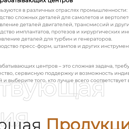
брабатывающих центров
ьзуются в различных отраслях промышленности:
тво сложных деталей для самолетов и вертолет
ление деталей двигателей, трансмиссий и други
тво имплантатов, протезов и хирургических ин
вление деталей для турбин и генераторов.
одство пресс-форм, штампов и других инструмен
рабатывающих центров
– это сложная задача, тре
чество, сервисную поддержку и возможность инд
ствующая
 выберите того, кто лучше всего соответствует
ия
ующая
Продукц