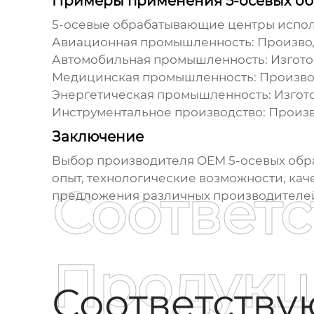
Примеры применения 5-осевых о
5-осевые обрабатывающие центры
испол
Авиационная промышленность: Производс
Автомобильная промышленность: Изготов
Медицинская промышленность: Производс
Энергетическая промышленность: Изгото
Инструментальное производство: Произв
Заключение
Выбор
производителя OEM 5-осевых об
опыт, технологические возможности, ка
Соответ
предложения различных производителей и
Продукц
Соответств