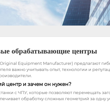
вые обрабатывающие центры
iginal Equipment Manufacturer) предлагают гибк
еля важно учитывать опыт, технологии и репута
роизводители.
й центр и зачем он нужен?
 станки с ЧПУ, которые позволяют перемещать заг
ечивает обработку сложных геометрий за одну у