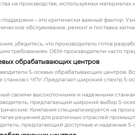
тва на производстве, используемых материалах и
оддержки – это критически важный фактор. Узна
ническое обслуживание, ремонт и поставка запча
ия, убедитесь, что производитель готов разрабо
шим требованиям. OEM-производители часто пре
евых обрабатывающих центров
изводители
5-осевых обрабатывающих центров
. В
е станков с ЧПУ. Предлагает широкий спектр
5-о
тный своими высокоточными и надежными станка
изводитель, предлагающий широкий выбор
5-осе
ические: Компания специализируется на произв
длагая решения для различных отраслей промышл
одитель, предлагающий доступные и надежные
5-