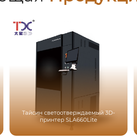
Тайсин светоотверждаемый 3D-
принтер SLA660Lite