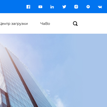








Центр загрузки
ЧаВо