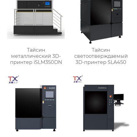
Тайсин
Тайсин
металлический 3D-
светоотверждаемый
принтер iSLM350DN
3D-принтер SLA450