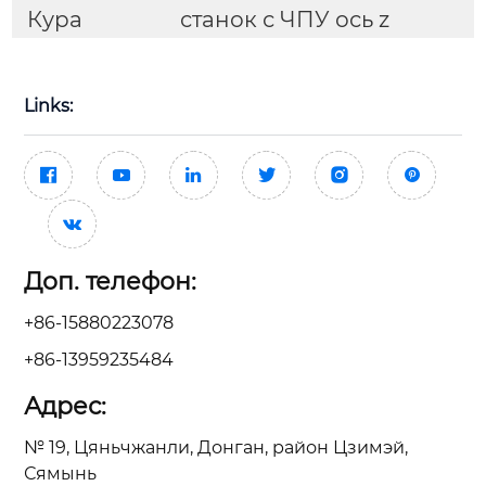
Кура
станок с ЧПУ ось z
Links:







Доп. телефон:
+86-15880223078
+86-13959235484
Адрес:
№ 19, Цяньчжанли, Донган, район Цзимэй,
Сямынь