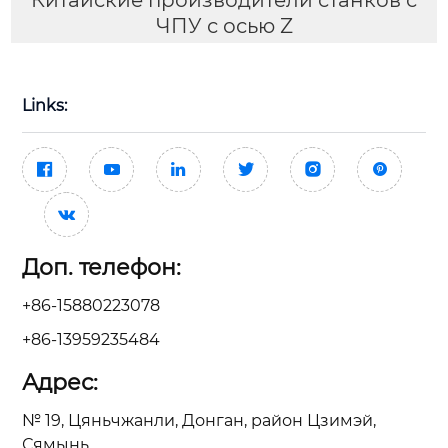
ЧПУ с осью Z
Links:







Доп. телефон:
+86-15880223078
+86-13959235484
Адрес:
№ 19, Цяньчжанли, Донган, район Цзимэй,
Сямынь