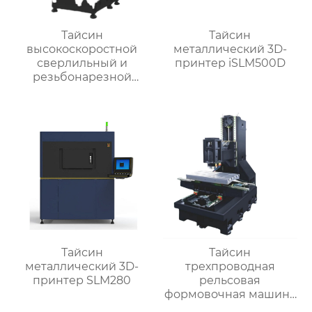
Тайсин
Тайсин
высокоскоростной
металлический 3D-
сверлильный и
принтер iSLM500D
резьбонарезной
станок TX-T6
Тайсин
Тайсин
металлический 3D-
трехпроводная
принтер SLM280
рельсовая
формовочная машина
высокой жесткости