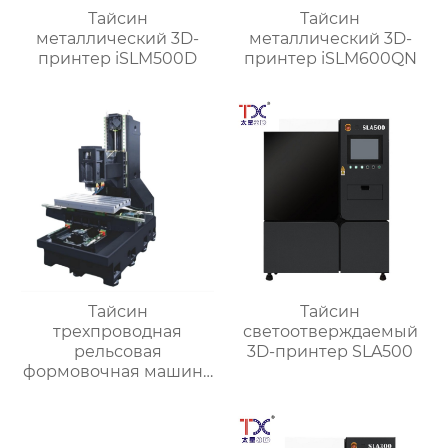
Тайсин
Тайсин
металлический 3D-
металлический 3D-
принтер iSLM500D
принтер iSLM600QN
Тайсин
Тайсин
трехпроводная
светоотверждаемый
рельсовая
3D-принтер SLA500
формовочная машина
высокой жесткости
TX-6027