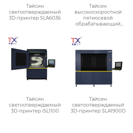
Тайсин
Тайсин
светоотверждаемый
высокоскоростной
3D-принтер SLA6036
пятиосевой
обрабатывающий
центр TX-UC400
Тайсин
Тайсин
светоотверждаемый
светоотверждаемый
3D-принтер iSL1100
3D-принтер SLA1900D