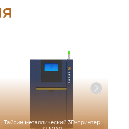
ия
Тайсин металлический 3D-принтер
Т