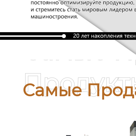
Самые П
Продукт
Самые Прод