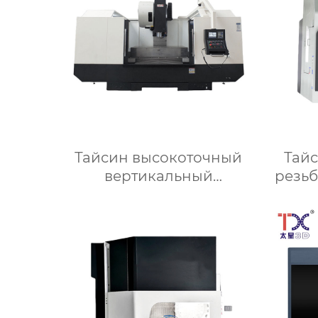
Тайсин высокоточный
Тай
вертикальный
резьб
обрабатывающий центр с
ЧПУ VMC TXP-1890