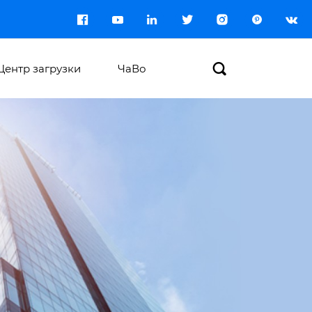








Центр загрузки
ЧаВо