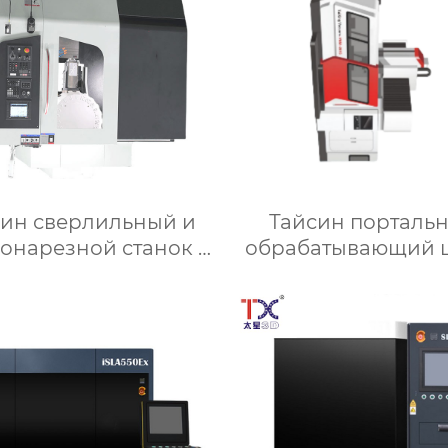
син сверлильный и
Тайсин порталь
онарезной станок с
обрабатывающий 
ЧПУ TXT-700
YBM-2015