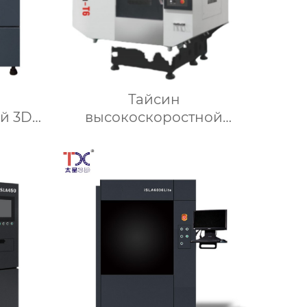
Тайсин
й 3D-
высокоскоростной
0
сверлильный и
резьбонарезной станок
TX-T6