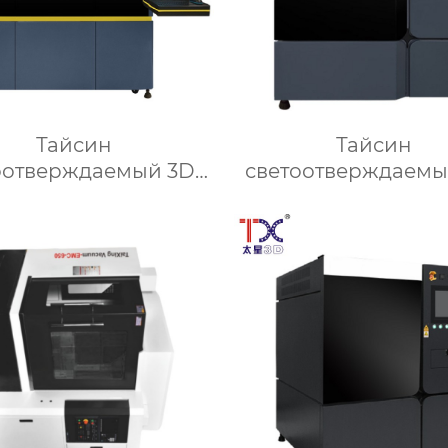
Тайсин
Тайсин
оотверждаемый 3D-
светоотверждаемы
ринтер SLA550Ex
принтер SLA66