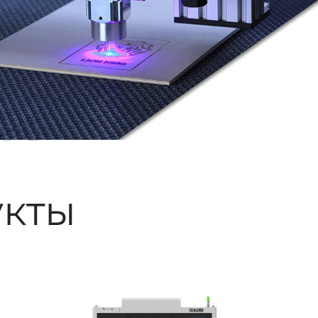
ые
кты