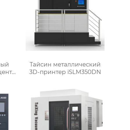
ный
Тайсин металлический
центр
3D-принтер iSLM350DN