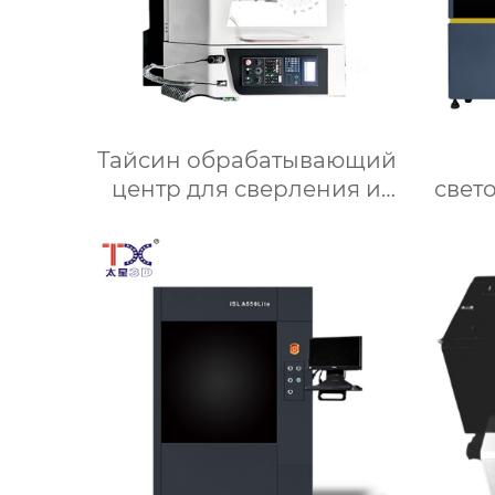
Тайсин обрабатывающий
центр для сверления и
свет
нарезания резьбы TXT-
п
800