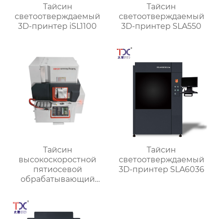
Тайсин
Тайсин
светоотверждаемый
светоотверждаемый
3D-принтер iSL1100
3D-принтер SLA550
Тайсин
Тайсин
высокоскоростной
светоотверждаемый
пятиосевой
3D-принтер SLA6036
обрабатывающий
центр TX-UC400