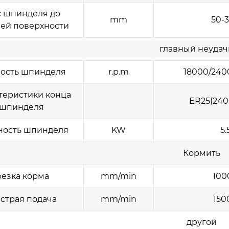
 шпинделя до
mm
50-
ей поверхности
главный неудач
ость шпинделя
r.p.m
18000/240
теристики конца
ER25(24
шпинделя
ость шпинделя
KW
5.
Кормить
езка корма
mm/min
100
страя подача
mm/min
150
другой