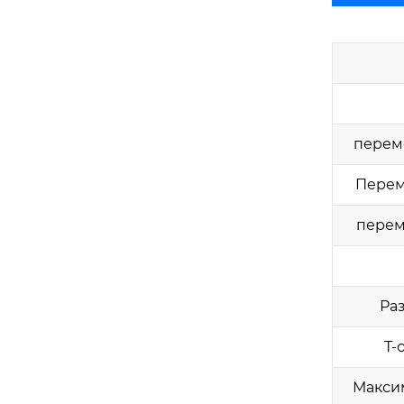
перем
Перем
перем
Раз
Т-
Максим