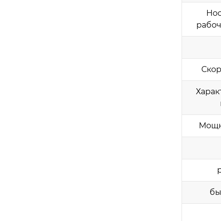
Нос
рабоч
Скор
Харак
Мощн
р
бы