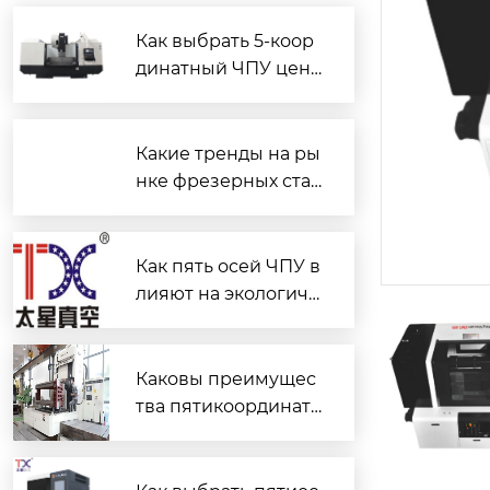
Как выбрать 5-коор
динатный ЧПУ цент
р для производств
а?
Какие тренды на ры
нке фрезерных ста
нков с ЧПУ?
Как пять осей ЧПУ в
лияют на экологиче
скую устойчивость?
Каковы преимущес
тва пятикоординат
ного центра?