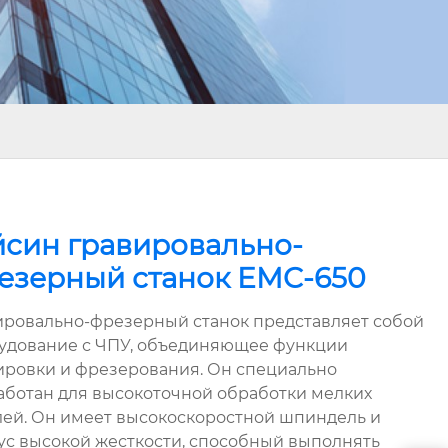
йсин гравировально-
езерный станок EMC-650
ировально-фрезерный станок представляет собой
удование с ЧПУ, объединяющее функции
ировки и фрезерования. Он специально
аботан для высокоточной обработки мелких
лей. Он имеет высокоскоростной шпиндель и
ус высокой жесткости, способный выполнять