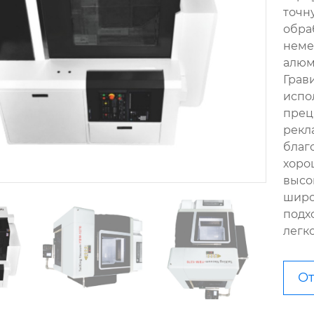
точн
обра
неме
алюми
Грав
испо
прец
рекл
благ
хоро
высо
широ
подх
легк
От