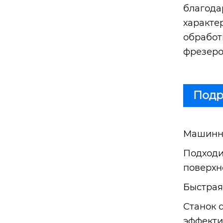
благода
характе
обработ
фрезеро
Подр
Машинна
Подходи
поверхн
Быстрая
Станок 
эффекти