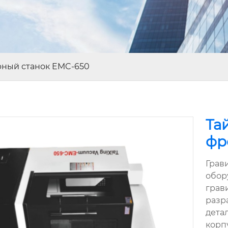
рный станок EMC-650
Та
фр
Грав
обор
грав
разр
дета
корп