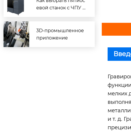
Как выбрать пятиос
евой станок с ЧПУ д
ля производства?
3D-промышленное
приложение
Введ
Гравиро
функции
мелких 
выполня
металли
и т. д.
прецизи