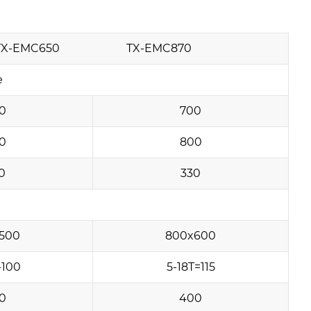
TX-EMC650 TX-EMC870
е
0
700
0
800
0
330
500
800x600
-100
5-18T=115
0
400