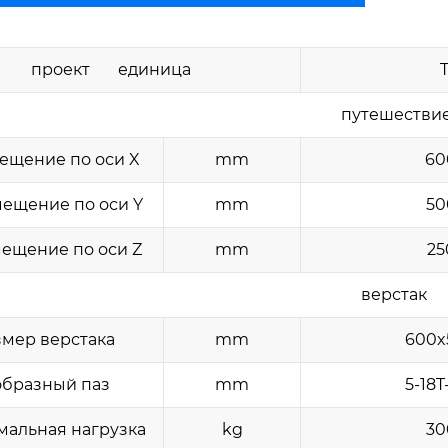
проект единица
путешестви
ещение по оси X
mm
60
ещение по оси Y
mm
50
ещение по оси Z
mm
25
верстак
мер верстака
mm
600x
образный паз
mm
5-18T
альная нагрузка
kg
30