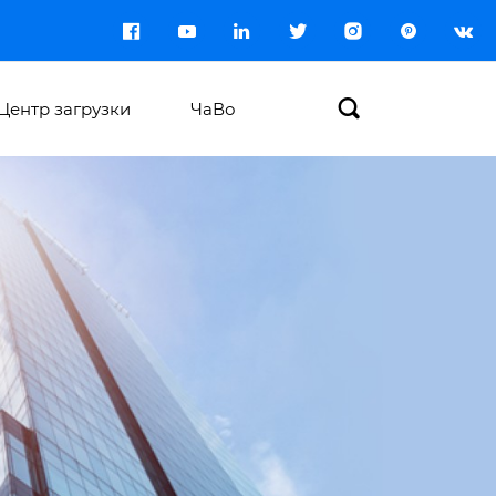








Центр загрузки
ЧаВо