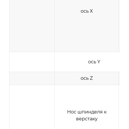
ось X
ось Y
ось Z
Нос шпинделя к
верстаку