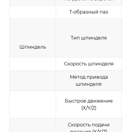
Т-образный паз
Тип шпинделя
Шпиндель
Скорость шпинделя
Ск
Метод привода
шпинделя
Быстрое движение
м
(X/Y/Z)
Скорость подачи
м
резания (X/Y/Z)