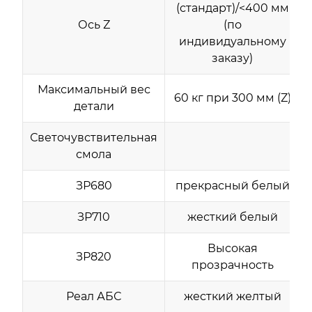
(стандарт)/<400 мм
Ось Z
(по
индивидуальному
заказу)
Максимальный вес
60 кг при 300 мм (Z)
детали
Светочувствительная
смола
ЗР680
прекрасный белый
ЗР710
жесткий белый
Высокая
ЗР820
прозрачность
Реал АБС
жесткий желтый