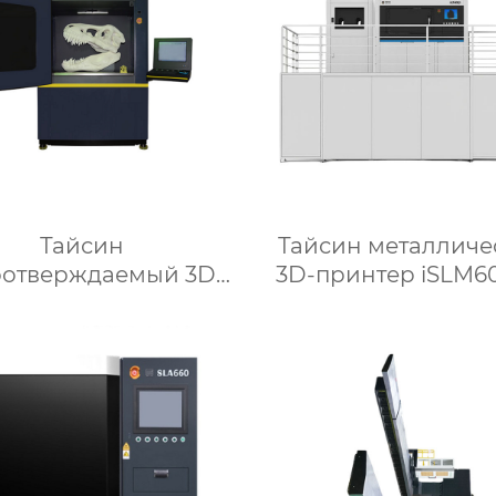
Тайсин
Тайсин металличе
оотверждаемый 3D-
3D-принтер iSLM
принтер iSL1100