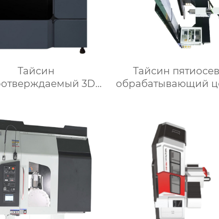
Тайсин
Тайсин пятиосе
оотверждаемый 3D-
обрабатывающий ц
принтер SLA660
ЧПУ для механиче
обработки TXMT-2