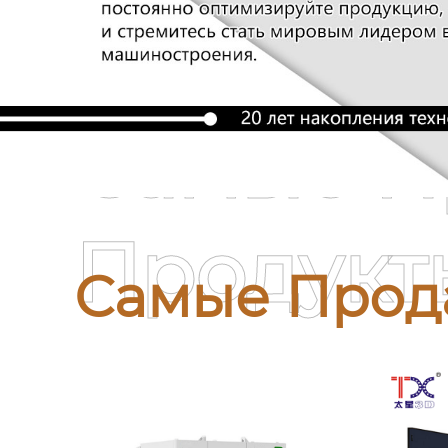
Самые П
Продукт
Самые Прод