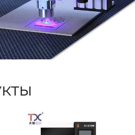
ые
кты