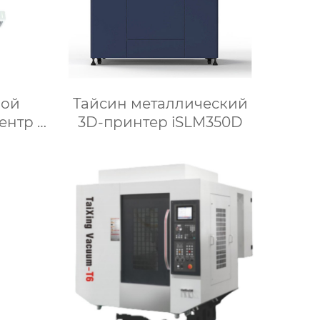
вой
Тайсин металлический
ентр с
3D-принтер iSLM350D
ской
1042