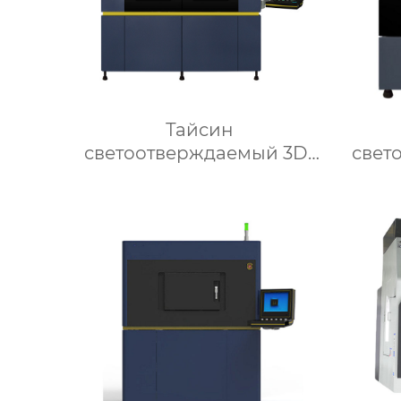
Тайсин
светоотверждаемый 3D-
свет
принтер SLA1900D