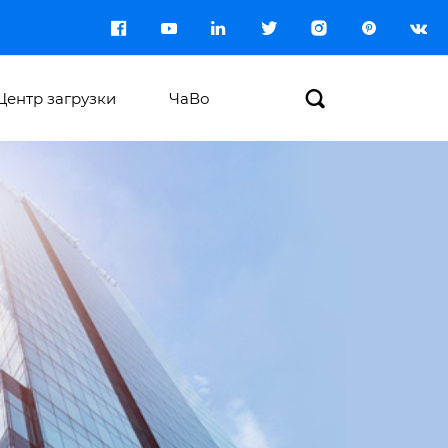








Центр загрузки
ЧаВо