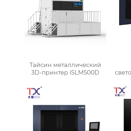
Тайсин металлический
3D-принтер iSLM500D
свет