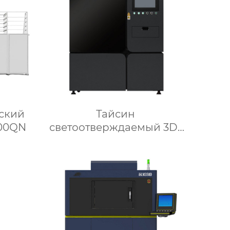
ский
Тайсин
600QN
светоотверждаемый 3D-
принтер SLA300