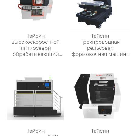
Тайсин
Тайсин
высокоскоростной
трехпроводная
пятиосевой
рельсовая
обрабатывающий
формовочная машина
центр TX-UC400
высокой жесткости
TX-6027
Тайсин
Тайсин