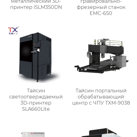
металлический 3D-
гравировально-
принтер iSLM350DN
фрезерный станок
EMC-650
Тайсин
Тайсин портальный
светоотверждаемый
обрабатывающий
3D-принтер
центр с ЧПУ TXM-9038
SLA660Lite