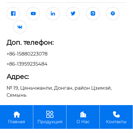







Доп. телефон:
+86-15880223078
+86-13959235484
Адрес:
№ 19, Цяньчжанли, Донган, район Цзимэй,
Сямынь




ООО Сямынь Тайсин Механические Электрические
Главная
Продукция
О Нас
Контакты