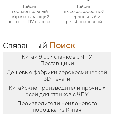
Тайсин
Тайсин
горизонтальный
высокоскоростной
обрабатывающий
сверлильный и
центр с ЧПУ высокая
резьбонарезной
точность HMC TXHD-
станок TX-T6
630
Связанный
Поиск
Китай 9 оси станков с ЧПУ
Поставщики
Дешевые фабрики аэрокосмической
3D печати
Китайские производители прочных
осей для станков с ЧПУ
Производители нейлонового
порошка из Китая