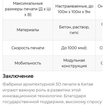
Максимальные
Настраиваемые, до
Око
размеры печати (Д x Ш
100м x 100м x 9м
x В)
С
Бетон, раствор,
Материалы
гипс
Скорость печати
До 1000 мм/с
Ок
Модульная
Мобильность
С
конструкция
Заключение
Фабрики архитектурной 3D печати в Китае
играют важную роль в развитии этой
инновационной технологии. Благодаря
государственной поддержке, высокому спросу