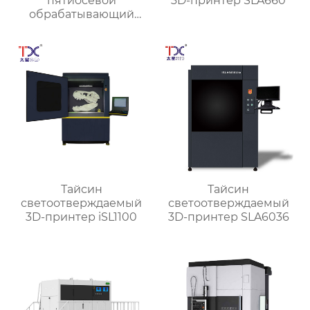
пятиосевой
3D-принтер SLA660
обрабатывающий
центр TX-UC400
Тайсин
Тайсин
светоотверждаемый
светоотверждаемый
3D-принтер iSL1100
3D-принтер SLA6036