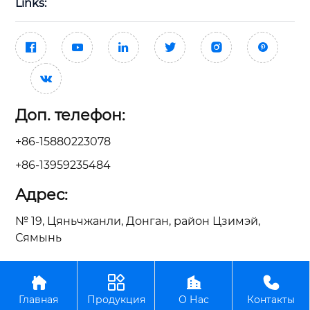
Links:







Доп. телефон:
+86-15880223078
+86-13959235484
Адрес:
№ 19, Цяньчжанли, Донган, район Цзимэй,
Сямынь




ООО Сямынь Тайсин Механические Электрические
Главная
Продукция
О Нас
Контакты