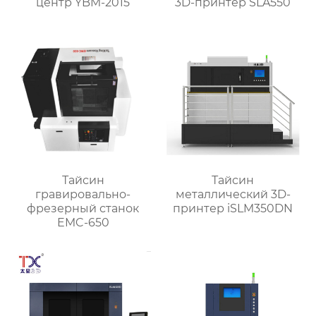
центр YBM-2015
3D-принтер SLA550
Тайсин
Тайсин
гравировально-
металлический 3D-
фрезерный станок
принтер iSLM350DN
EMC-650