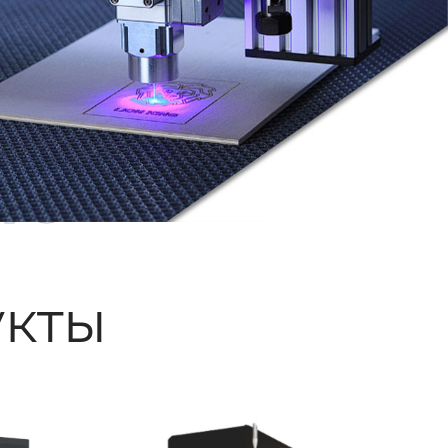
ые
кты