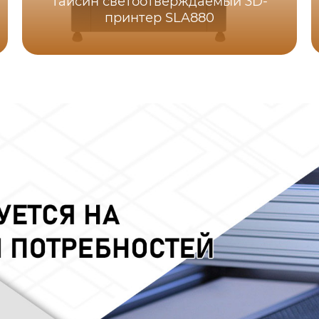
Тайсин светоотверждаемый 3D-
принтер SLA880