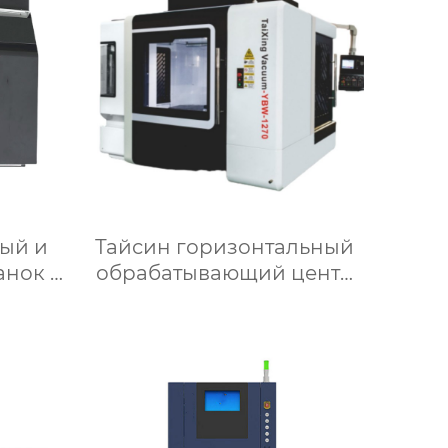
ый и
Тайсин горизонтальный
анок с
обрабатывающий центр
YBM-1270