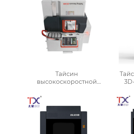
Тайсин
Тай
высокоскоростной
3D
пятиосевой
обрабатывающий центр
TX-UC400