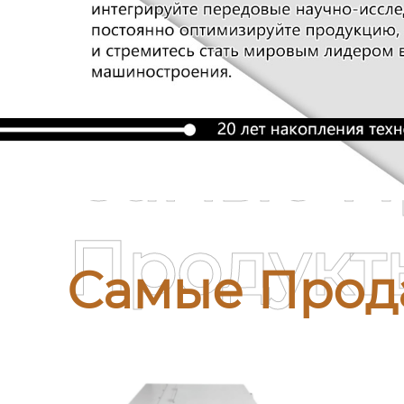
Самые П
Продукт
Самые Прод