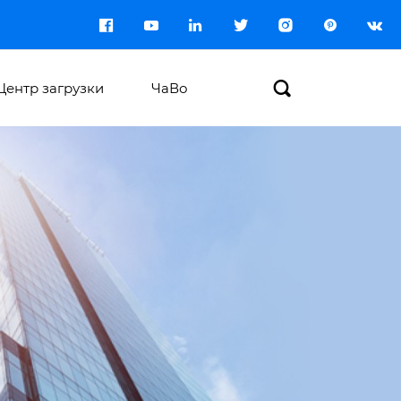








Центр загрузки
ЧаВо