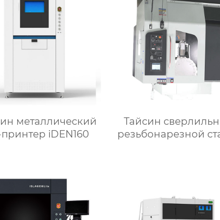
син металлический
Тайсин сверлильн
-принтер iDEN160
резьбонарезной ст
ЧПУ TXT-700