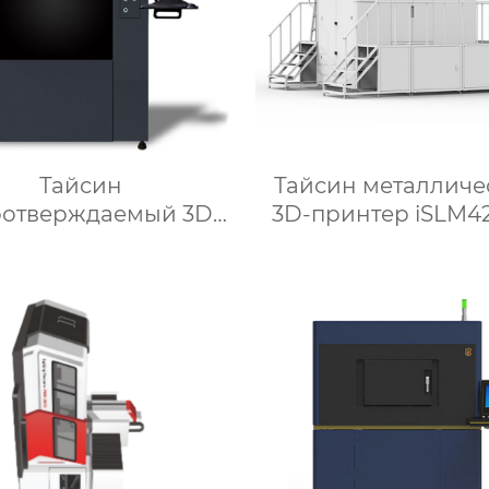
Тайсин
Тайсин металличе
оотверждаемый 3D-
3D-принтер iSLM
ринтер SLA6036