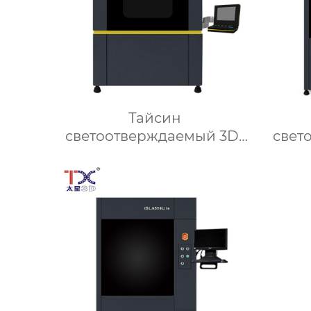
Тайсин
светоотверждаемый 3D-
свет
принтер SLA880
п