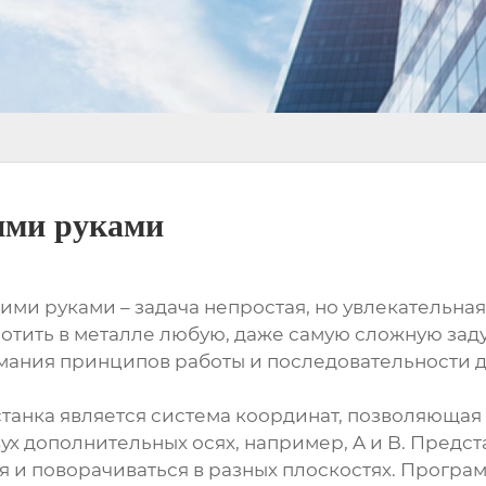
оими руками
ми руками – задача непростая, но увлекательная. 
тить в металле любую, даже самую сложную задум
имания принципов работы и последовательности 
танка является система координат, позволяюща
 двух дополнительных осях, например, A и B. Пред
 и поворачиваться в разных плоскостях. Програ