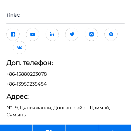
Links:







Доп. телефон:
+86-15880223078
+86-13959235484
Адрес:
№ 19, Цяньчжанли, Донган, район Цзимэй,
Сямынь