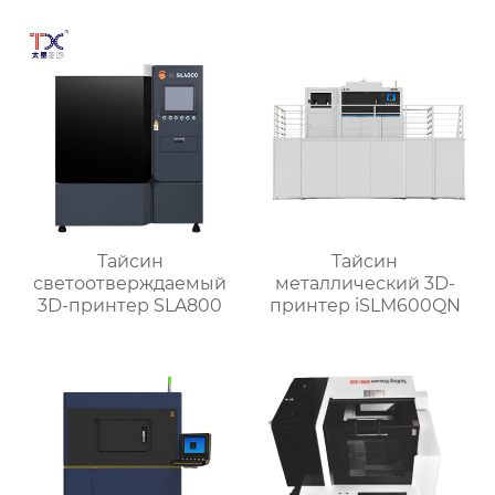
высокой жесткости
TX-6027
Тайсин
Тайсин
светоотверждаемый
металлический 3D-
3D-принтер SLA800
принтер iSLM600QN