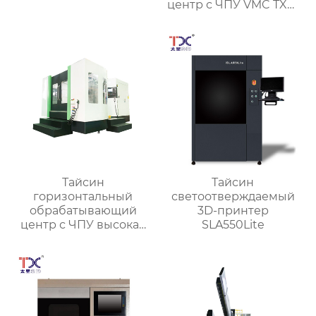
центр с ЧПУ VMC TXP-
1890
Тайсин
Тайсин
горизонтальный
светоотверждаемый
обрабатывающий
3D-принтер
центр с ЧПУ высокая
SLA550Lite
точность HMC TXHD-
630